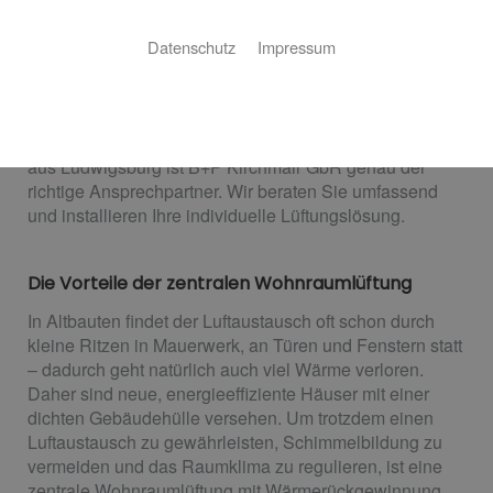
Sie planen einen Neubau und suchen eine möglichst
Datenschutz
Impressum
energieeffiziente Möglichkeit der Lüftung? Sie wollen
Sommer wie Winter ein angenehmes Raumklima?
Dann ist eine zentrale Wohnraumlüftung die ideale
Lösung für Sie. Als Fachbetrieb für Wohnraumlüftung
aus Ludwigsburg ist B+P Kirchmair GbR genau der
richtige Ansprechpartner. Wir beraten Sie umfassend
und installieren Ihre individuelle Lüftungslösung.
Die Vorteile der zentralen Wohnraumlüftung
In Altbauten findet der Luftaustausch oft schon durch
kleine Ritzen in Mauerwerk, an Türen und Fenstern statt
– dadurch geht natürlich auch viel Wärme verloren.
Daher sind neue, energieeffiziente Häuser mit einer
dichten Gebäudehülle versehen. Um trotzdem einen
Luftaustausch zu gewährleisten, Schimmelbildung zu
vermeiden und das Raumklima zu regulieren, ist eine
zentrale Wohnraumlüftung mit Wärmerückgewinnung