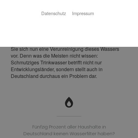
sicher: Trinkwasserhygiene
Datenschutz
Impressum
Ob als Durstlöscher, zur Essenszubereitung oder im
Bad – Wasser ist unser wichtigster Rohstoff und
Lebensmittel Nummer eins. Im Schnitt verbraucht
jeder Bundesbürger täglich etwa 120 Liter. Stellen
Sie sich nun eine Verunreinigung dieses Wassers
vor. Denn was die Meisten nicht wissen:
Schmutziges Trinkwasser betrifft nicht nur
Entwicklungsländer, sondern stellt auch in
Deutschland durchaus ein Problem dar.
Fünfzig Prozent aller Haushalte in
Deutschland keinen Wasserfilter haben?