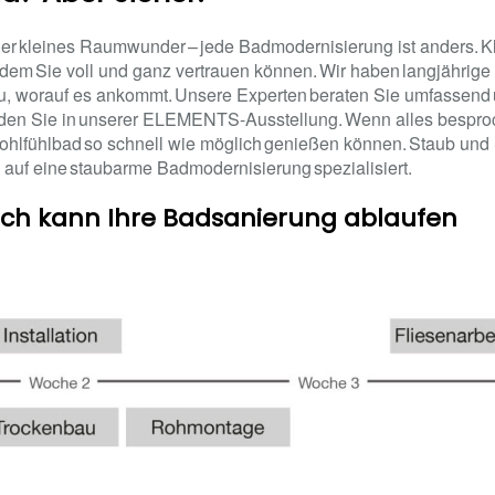
r kleines Raumwunder – jede Badmodernisierung ist anders. Kla
dem Sie voll und ganz vertrauen können. Wir haben langjährige 
 worauf es ankommt. Unsere Experten beraten Sie umfassend un
nden Sie in unserer ELEMENTS-Ausstellung. Wenn alles besproch
Wohlfühlbad so schnell wie möglich genießen können. Staub und
 auf eine staubarme Badmodernisierung spezialisiert.
ach kann Ihre Badsanierung ablaufen